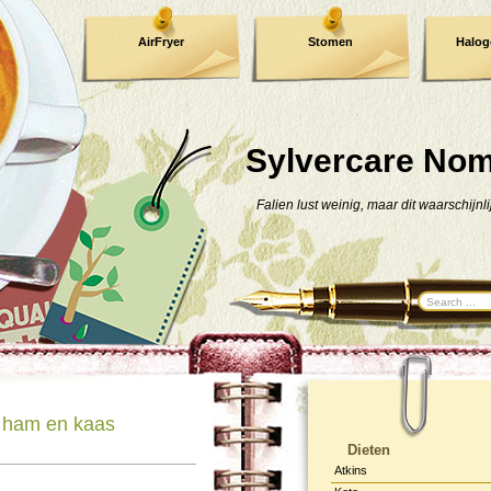
AirFryer
Stomen
Halog
Kooktijden !
TIP !
Sylvercare No
Falien lust weinig, maar dit waarschijnli
et ham en kaas
Dieten
Atkins