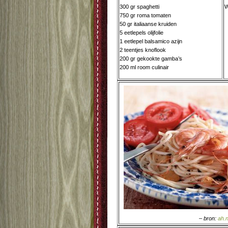
300 gr spaghetti
750 gr roma tomaten
50 gr italiaanse kruiden
5 eetlepels olijfolie
1 eetlepel balsamico azijn
2 teentjes knoflook
200 gr gekookte gamba’s
200 ml room culinair
– bron:
ah.n