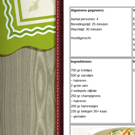
Algemene gegevens:
V
Aantal personen: 4
E
Bereidingstijd: 25 minuten
E
Wachttijd: 30 minuten
V
–
Hoofdgerecht
K
V
N
Ingrediënten:
M
700 gr krieltjes
O
500 gr spruitjes
– halveren
2 grote uien
2 eetlepels olijfolie
250 gr champignons
– halveren
200 gr hamreepjes
150 gr belegen 30+ kaas
– gemalen