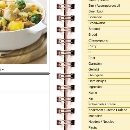
Bimi / Aspergebroccoli
Bloemkool
Boemboe
Braadworst
Broccoli
Brood
Champignons
Curry
Ei
Fruit
Garnalen
l –
Gehakt
Gevogelte
Ham-blokjes
Ingrediënt
Kerrie
Kip
Kokosmelk / creme
Kookroom / Crème Fraîche
Mosselen
Noedels / Noodles
Pasta