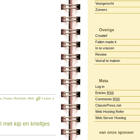
Voorgerecht
Zomers
Overige
Creatief
Falien made it
In te vriezen
Review
Vooraf te maken
Meta
Log in
Entries
RSS
ns
,
Pasta
,
Roerbak
,
Wok
Leave a
Comments
RSS
ClassicPress.net
Web Hosting Refer
Web Server Hosting
tel met kip en kriel­tjes
van onze sponsor