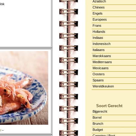
Aziatisch
Wok
Chinees
Engels
Europees
Frans
Hollands
Indiaas
Indonesisch
Italiaans
Marokkaans
Mediterraans
Mexicaans
Oosters
Spaans
Wereldkeuken
Soort Gerecht
Bijgerecht
Borrel
Brunch
Budget
l
–
Camping / Boot