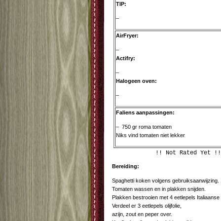
TIP:
–
AirFryer:
–
Actifry:
–
Halogeen oven:
–
Faliens aanpassingen:
– 750 gr roma tomaten
Niks vind tomaten niet lekker
!! Not Rated Yet !!
Bereiding:
Spaghetti koken volgens gebruiksaanwijzing.
Tomaten wassen en in plakken snijden.
Plakken bestrooien met 4 eetlepels Italiaanse
Verdeel er 3 eetlepels olijfolie,
azijn, zout en peper over.