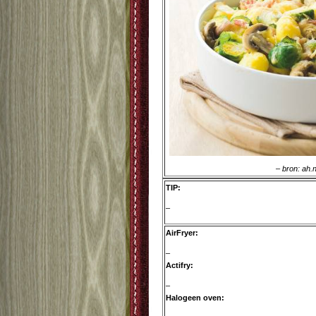
– bron: ah.n
TIP:
–
AirFryer:
–
Actifry:
–
Halogeen oven: