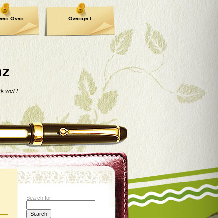
een Oven
Overige !
mz
jk wel !
Search for: