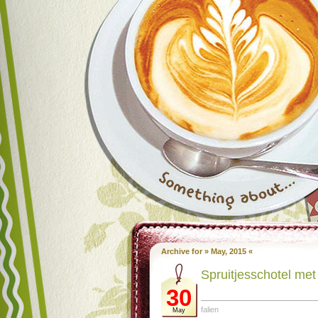
Archive for » May, 2015 «
Spruit­jes­scho­tel m
30
falien
May