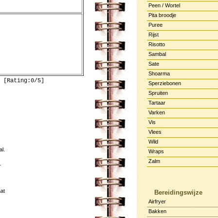
Peen / Wortel
Pita broodje
Puree
Rijst
Risotto
Sambal
Sate
Shoarma
 [Rating:0/5]
Sperziebonen
Spruiten
Tartaar
Varken
Vis
Vlees
Wild
al.
Wraps
Zalm
r
aat
Bereidingswijze
Airfryer
Bakken