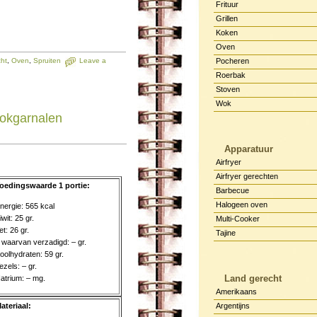
Frituur
Grillen
Koken
Oven
ht
,
Oven
,
Spruiten
Leave a
Pocheren
Roerbak
Stoven
Wok
ok­gar­na­len
Apparatuur
Airfryer
Airfryer gerechten
oedingswaarde 1 portie:
Barbecue
Halogeen oven
nergie: 565 kcal
iwit: 25 gr.
Multi-Cooker
et: 26 gr.
Tajine
 waarvan verzadigd: – gr.
oolhydraten: 59 gr.
ezels: – gr.
Land gerecht
atrium: – mg.
Amerikaans
ateriaal:
Argentijns