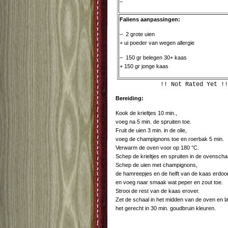
–
Faliens aanpassingen:
– 2 grote uien
+ ui poeder van wegen allergie
– 150 gr belegen 30+ kaas
+ 150 gr jonge kaas
!! Not Rated Yet !!
Bereiding:
Kook de krieltjes 10 min.,
voeg na 5 min. de spruiten toe.
Fruit de uien 3 min. in de olie,
voeg de champignons toe en roerbak 5 min.
Verwarm de oven voor op 180 °C.
Schep de krieltjes en spruiten in de ovenscha
Schep de uien met champignons,
de hamreepjes en de helft van de kaas erdoo
en voeg naar smaak wat peper en zout toe.
Strooi de rest van de kaas erover.
Zet de schaal in het midden van de oven en l
het gerecht in 30 min. goudbruin kleuren.