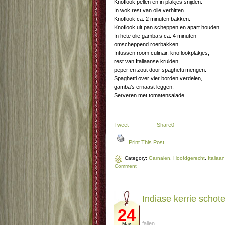
Knoflook pellen en in plakjes snijden.
In wok rest van olie verhitten.
Knoflook ca. 2 minuten bakken.
Knoflook uit pan scheppen en apart houden.
In hete olie gamba’s ca. 4 minuten
omscheppend roerbakken.
Intussen room culinair, knoflookplakjes,
rest van Italiaanse kruiden,
peper en zout door spaghetti mengen.
Spaghetti over vier borden verdelen,
gamba’s ernaast leggen.
Serveren met tomatensalade.
Tweet
Share
0
Print This Post
Category:
Garnalen
,
Hoofdgerecht
,
Italiaa
Comment
In­di­a­se ker­rie­ scho­
24
falien
May