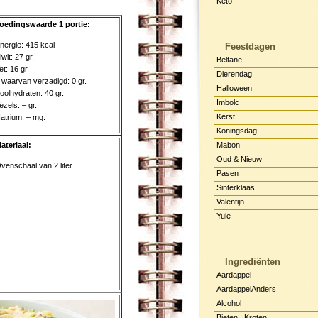
Keto
oedingswaarde 1 portie:
nergie: 415 kcal
Feestdagen
iwit: 27 gr.
Beltane
et: 16 gr.
Dierendag
 waarvan verzadigd: 0 gr.
Halloween
oolhydraten: 40 gr.
Imbolc
ezels: – gr.
Kerst
atrium: – mg.
Koningsdag
ateriaal:
Mabon
Oud & Nieuw
venschaal van 2 liter
Pasen
Sinterklaas
Valentijn
Yule
Ingrediënten
Aardappel
AardappelAnders
Alcohol
Bieten , Kroten