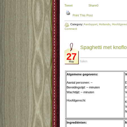
Tweet
Share
0
Print This Post
Category:
Aardappel
,
Hollands
,
Hoofdgerec
Comment
Spa­ghet­ti met knof­lo
27
falien
May
Algemene gegevens:
V
Aantal personen: –
E
Bereidingstijd: – minuten
E
Wachttijd: – minuten
V
–
Hoofdgerecht
K
V
N
Ingrediënten:
M