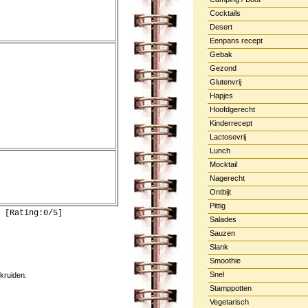
Cocktails
Desert
Eenpans recept
Gebak
Gezond
Glutenvrij
Hapjes
Hoofdgerecht
Kinderrecept
Lactosevrij
Lunch
Mocktail
Nagerecht
Ontbijt
Pittig
 [Rating:0/5]
Salades
Sauzen
Slank
Smoothie
Snel
 kruiden.
Stamppotten
Vegetarisch