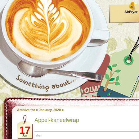
AirFryer
Kooktijden
Archive for » January, 2020 «
Ap­pel-ka­neel­wrap
17
falien
Jan