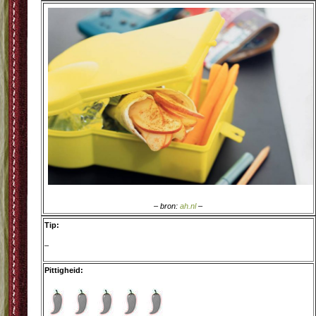
– bron:
ah.nl
–
Tip:
–
Pittigheid: