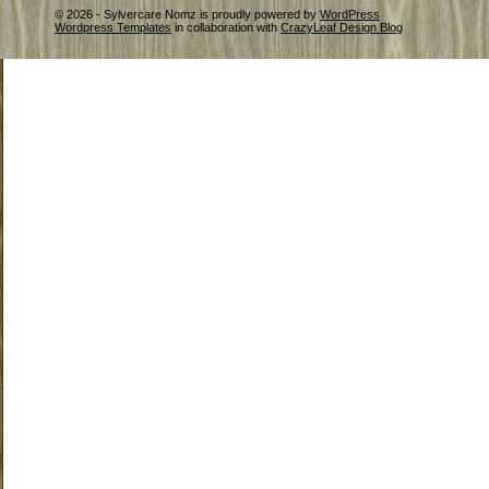
© 2026 - Sylvercare Nomz is proudly powered by
WordPress
Wordpress Templates
in collaboration with
CrazyLeaf Design Blog