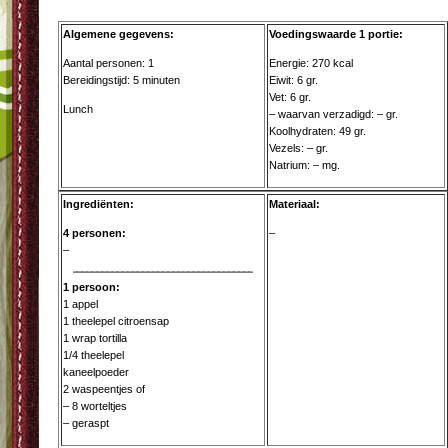
Algemene gegevens:
Voedingswaarde 1 portie:
Aantal personen: 1
Energie: 270 kcal
Bereidingstijd: 5 minuten
Eiwit: 6 gr.
Vet: 6 gr.
Lunch
– waarvan verzadigd: – gr.
Koolhydraten: 49 gr.
Vezels: – gr.
Natrium: – mg.
Ingrediënten:
Materiaal:
4 personen:
–
–
1 persoon:
1 appel
1 theelepel citroensap
1 wrap tortilla
1/4 theelepel
kaneelpoeder
2 waspeentjes of
– 8 worteltjes
– geraspt