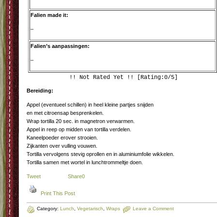
Falien made it:
–
Falien’s aanpassingen:
–
!! Not Rated Yet !! [Rating:0/5]
Bereiding:
Appel (eventueel schillen) in heel kleine partjes snijden
en met citroensap besprenkelen.
Wrap tortilla 20 sec. in magnetron verwarmen.
Appel in reep op midden van tortilla verdelen.
Kaneelpoeder erover strooien.
Zijkanten over vulling vouwen.
Tortilla vervolgens stevig oprollen en in aluminiumfolie wikkelen.
Tortilla samen met wortel in lunchtrommeltje doen.
Tweet
Share
0
Print This Post
Category:
Lunch
,
Vegetarisch
,
Wraps
Leave a Comment