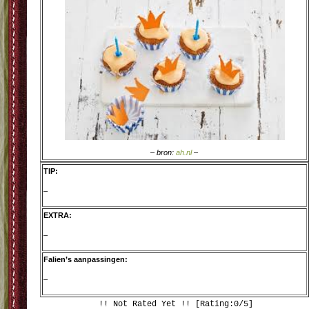
– bron:
ah.nl
–
TIP:
–
EXTRA:
–
Falien’s aanpassingen:
–
!! Not Rated Yet !! [Rating:0/5]