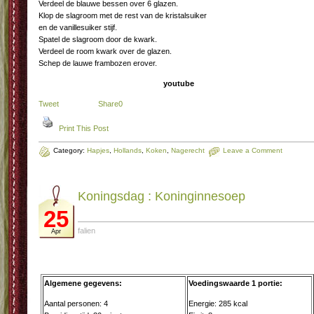
Verdeel de blauwe bessen over 6 glazen.
Klop de slagroom met de rest van de kristalsuiker
en de vanillesuiker stijf.
Spatel de slagroom door de kwark.
Verdeel de room kwark over de glazen.
Schep de lauwe frambozen erover.
youtube
Tweet
Share
0
Print This Post
Category:
Hapjes
,
Hollands
,
Koken
,
Nagerecht
Leave a Comment
Koningsdag : Ko­nin­gin­ne­soep
25
falien
Apr
Algemene gegevens:
Voedingswaarde 1 portie:
Aantal personen: 4
Energie: 285 kcal