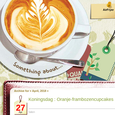
AirFryer
Kooktijden
Archive for » April, 2018 «
Koningsdag : Oran­je-fram­bo­zen­cup­ca­kes
27
falien
Apr