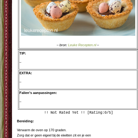
– bron:
Leuke Recepten.nl
–
TIP:
–
EXTRA:
–
Falien’s aanpassingen:
–
!! Not Rated Yet !! [Rating:0/5]
Bereiding:
Verwarm de oven op 170 graden.
Zorg dat er geen eigeel bij de eiwitten zit en je een