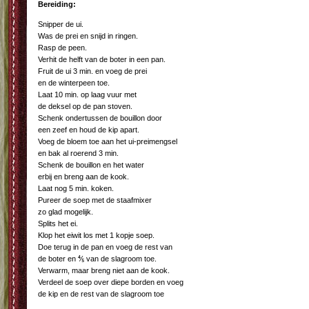
Bereiding:
Snipper de ui.
Was de prei en snijd in ringen.
Rasp de peen.
Verhit de helft van de boter in een pan.
Fruit de ui 3 min. en voeg de prei
en de winterpeen toe.
Laat 10 min. op laag vuur met
de deksel op de pan stoven.
Schenk ondertussen de bouillon door
een zeef en houd de kip apart.
Voeg de bloem toe aan het ui-preimengsel
en bak al roerend 3 min.
Schenk de bouillon en het water
erbij en breng aan de kook.
Laat nog 5 min. koken.
Pureer de soep met de staafmixer
zo glad mogelijk.
Splits het ei.
Klop het eiwit los met 1 kopje soep.
Doe terug in de pan en voeg de rest van
de boter en ⅘ van de slagroom toe.
Verwarm, maar breng niet aan de kook.
Verdeel de soep over diepe borden en voeg
de kip en de rest van de slagroom toe