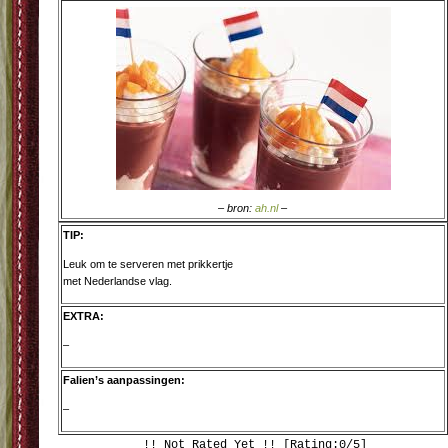
– bron:
ah.nl
–
TIP:
Leuk om te serveren met prikkertje
met Nederlandse vlag.
EXTRA:
–
Falien’s aanpassingen:
–
!! Not Rated Yet !! [Rating:0/5]