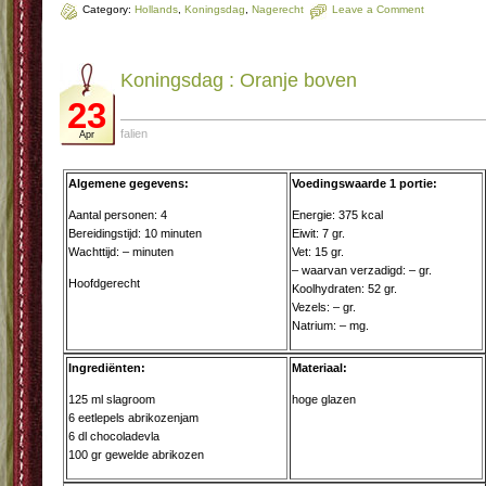
Category:
Hollands
,
Koningsdag
,
Nagerecht
Leave a Comment
Koningsdag : Oran­je bo­ven
23
falien
Apr
Algemene gegevens:
Voedingswaarde 1 portie:
Aantal personen: 4
Energie: 375 kcal
Bereidingstijd: 10 minuten
Eiwit: 7 gr.
Wachttijd: – minuten
Vet: 15 gr.
– waarvan verzadigd: – gr.
Hoofdgerecht
Koolhydraten: 52 gr.
Vezels: – gr.
Natrium: – mg.
Ingrediënten:
Materiaal:
125 ml slagroom
hoge glazen
6 eetlepels abrikozenjam
6 dl chocoladevla
100 gr gewelde abrikozen