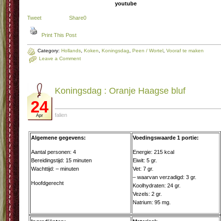
youtube
Tweet
Share
0
Print This Post
Category:
Hollands
,
Koken
,
Koningsdag
,
Peen / Wortel
,
Vooraf te maken
Leave a Comment
Koningsdag : Oran­je Haag­se bluf
24
falien
Apr
Algemene gegevens:
Voedingswaarde 1 portie:
Aantal personen: 4
Energie: 215 kcal
Bereidingstijd: 15 minuten
Eiwit: 5 gr.
Wachttijd: – minuten
Vet: 7 gr.
– waarvan verzadigd: 3 gr.
Hoofdgerecht
Koolhydraten: 24 gr.
Vezels: 2 gr.
Natrium: 95 mg.