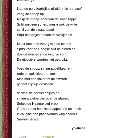
Laat de perzikschijfjes uitlekken in een zeef,
vang de siroop op.
Rasp de oranje schil van de sinaasappel.
Schil met een scherp mesje ook de witte
schil van de sinaasappel.
Snijd de partjes tussen de vliesjes uit.
Maak een kom vetvrij met de citroen.
Splits voor de Haagse bluf de eieren en
doe de eiwitten in de vetvrije kom.
De eidooiers worden niet gebruikt.
Voeg de siroop, sinaasappellikeur en
rode en gele kleurstof toe.
Klop met een mixer tot de eiwitten
geheel stijf zijn geslagen.
Verdeel de perzikschijfjes en
sinaasappelpartjes over de glazen.
Schep de Haagse bluf erop.
Garneer met het sinaasappelrasp en steek
in elk glas een paar Mikado king choco’s.
Serveer direct.
youtube
Tweet
Share
0