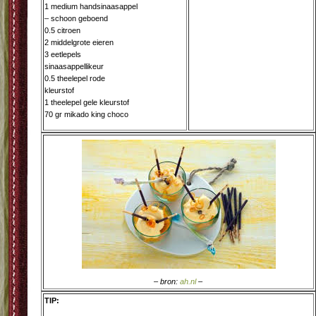
1 medium handsinaasappel
– schoon geboend
0.5 citroen
2 middelgrote eieren
3 eetlepels
sinaasappellikeur
0.5 theelepel rode
kleurstof
1 theelepel gele kleurstof
70 gr mikado king choco
– bron:
ah.nl
–
TIP: