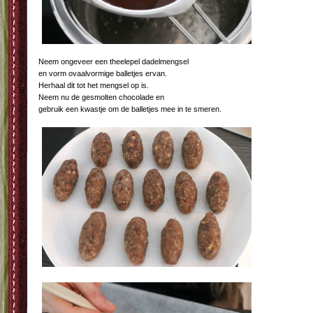
Neem ongeveer een theelepel dadelmengsel
en vorm ovaalvormige balletjes ervan.
Herhaal dit tot het mengsel op is.
Neem nu de gesmolten chocolade en
gebruik een kwastje om de balletjes mee in te smeren.