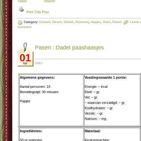
Tweet
Share
0
Print This Post
Category:
Creatief
,
Desert
,
Gebak
,
Glutenvrij
,
Hapjes
,
Oven
,
Pasen
Leave 
Comment
Pasen : Dadel paashaasjes
01
falien
Apr
Algemene gegevens:
Voedingswaarde 1 portie:
Aantal personen: 14
Energie: – kcal
Bereidingstijd: 30 minuten
Eiwit: – gr.
Vet: – gr.
Hapjes
– waarvan verzadigd: – gr.
Koolhydraten: – gr.
Vezels: – gr.
Natrium: – mg.
Ingrediënten:
Materiaal:
50 gr walnoten
Keukenmachine