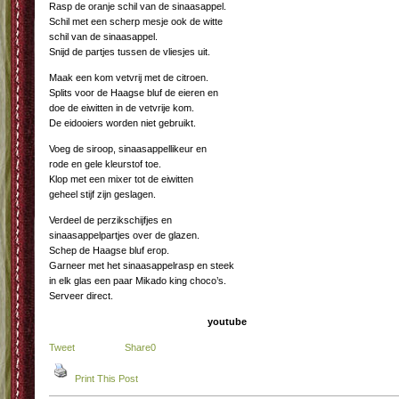
Rasp de oranje schil van de sinaasappel.
Schil met een scherp mesje ook de witte
schil van de sinaasappel.
Snijd de partjes tussen de vliesjes uit.
Maak een kom vetvrij met de citroen.
Splits voor de Haagse bluf de eieren en
doe de eiwitten in de vetvrije kom.
De eidooiers worden niet gebruikt.
Voeg de siroop, sinaasappellikeur en
rode en gele kleurstof toe.
Klop met een mixer tot de eiwitten
geheel stijf zijn geslagen.
Verdeel de perzikschijfjes en
sinaasappelpartjes over de glazen.
Schep de Haagse bluf erop.
Garneer met het sinaasappelrasp en steek
in elk glas een paar Mikado king choco’s.
Serveer direct.
youtube
Tweet
Share
0
Print This Post