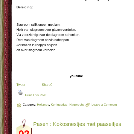
Bereiding:
Slagroom stijfkloppen met jam.
Helft van slagroom over glazen verdelen.
Vla voorzichtig over de slagroom schenken.
Rest van slagroom op vla scheppen.
Abrikozen in reepjes snijden
en over slagroom verdelen.
youtube
Tweet
Share
0
Print This Post
Category:
Hollands
,
Koningsdag
,
Nagerecht
Leave a Comment
Pasen : Kokosnestjes met paaseitjes
02