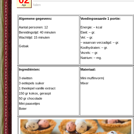
falien
Apr
Algemene gegevens:
Voedingswaarde 1 portie:
Aantal personen: 12
Energie: – kcal
Bereidingstijd: 40 minuten
Eiwit: – gr.
Wachttijd: 15 minuten
Vet: – gr.
– waarvan verzadigd: – gr.
Gebak
Koolhydraten: – gr.
Vezels: – gr.
Natrium: – mg.
Ingrediënten:
Materiaal:
3 eiwitten
Mini muffinvorm|
3 eetlepels suiker
Mixer
1 theelepel vanille extract
150 gr kokos, geraspt
50 gr chocolade
Mini paaseitjes
Boter