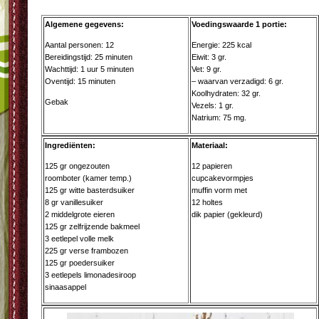
Algemene gegevens:
Voedingswaarde 1 portie:
Aantal personen: 12
Energie: 225 kcal
Bereidingstijd: 25 minuten
Eiwit: 3 gr.
Wachttijd: 1 uur 5 minuten
Vet: 9 gr.
Oventijd: 15 minuten
– waarvan verzadigd: 6 gr.
Koolhydraten: 32 gr.
Gebak
Vezels: 1 gr.
Natrium: 75 mg.
Ingrediënten:
Materiaal:
125 gr ongezouten
12 papieren
roomboter (kamer temp.)
cupcakevormpjes
125 gr witte basterdsuiker
muffin vorm met
8 gr vanillesuiker
12 holtes
2 middelgrote eieren
dik papier (gekleurd)
125 gr zelfrijzende bakmeel
3 eetlepel volle melk
225 gr verse frambozen
125 gr poedersuiker
3 eetlepels limonadesiroop
sinaasappel