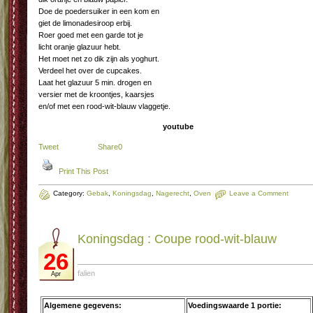
Doe de poedersuiker in een kom en
giet de limonadesiroop erbij.
Roer goed met een garde tot je
licht oranje glazuur hebt.
Het moet net zo dik zijn als yoghurt.
Verdeel het over de cupcakes.
Laat het glazuur 5 min. drogen en
versier met de kroontjes, kaarsjes
en/of met een rood-wit-blauw vlaggetje.
youtube
Tweet
Share
0
Print This Post
Category:
Gebak
,
Koningsdag
,
Nagerecht
,
Oven
Leave a Comment
Koningsdag : Cou­pe rood-wit-blauw
26
falien
Apr
Algemene gegevens:
Voedingswaarde 1 portie: