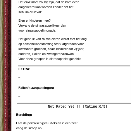
Het eiwit moet zo stijf zijn, dat de kom even
omgekeerd kan worden zonder dat het
schuim eruit valt.
Eten er kinderen mee?
Vervang de sinaasappellikeur dan
voor sinaasappellimonade.
Het gebruik van rauwe eieren wordt met het oog
op salmonellabesmetting sterk afgeraden voor
kwetsbare groepen, zoals kinderen tot vijf jaar,
ouderen, zieken en zwangere vrouwen.
Voor deze groepen is dit recept niet geschikt.
EXTRA:
–
Falien’s aanpassingen:
–
!! Not Rated Yet !! [Rating:0/5]
Bereiding:
Laat de perzikschijfjes uitlekken in een zeef,
vang de siroop op.