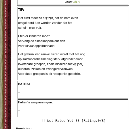
– bron:
ah.nl
–
TIP:
Het eiwit moet zo stijf zijn, dat de kom even
omgekeerd kan worden zonder dat het
schuim eruit valt.
Eten er kinderen mee?
Vervang de sinaasappellikeur dan
voor sinaasappellimonade.
Het gebruik van rauwe eieren wordt met het oog
op salmonellabesmetting sterk afgeraden voor
kwetsbare groepen, zoals kinderen tot vijf jaar,
ouderen, zieken en zwangere vrouwen.
Voor deze groepen is dit recept niet geschikt.
EXTRA:
–
Falien’s aanpassingen:
–
!! Not Rated Yet !! [Rating:0/5]
Bereiding: