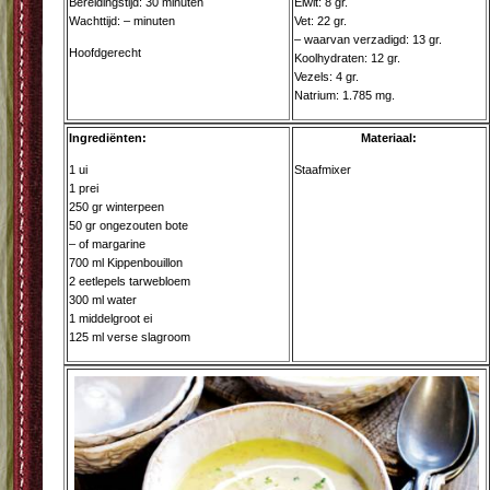
Bereidingstijd: 30 minuten
Eiwit: 8 gr.
Wachttijd: – minuten
Vet: 22 gr.
– waarvan verzadigd: 13 gr.
Hoofdgerecht
Koolhydraten: 12 gr.
Vezels: 4 gr.
Natrium: 1.785 mg.
Ingrediënten:
Materiaal:
1 ui
Staafmixer
1 prei
250 gr winterpeen
50 gr ongezouten bote
– of margarine
700 ml Kippenbouillon
2 eetlepels tarwebloem
300 ml water
1 middelgroot ei
125 ml verse slagroom