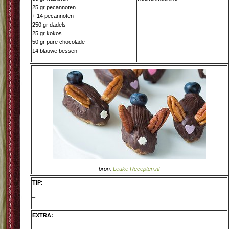
25 gr pecannoten
+ 14 pecannoten
250 gr dadels
25 gr kokos
50 gr pure chocolade
14 blauwe bessen
– bron:
Leuke Recepten.nl
–
TIP:
–
EXTRA: