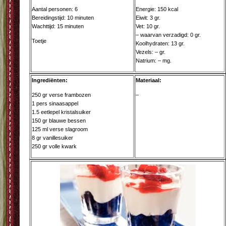
Aantal personen: 6
Energie: 150 kcal
Bereidingstijd: 10 minuten
Eiwit: 3 gr.
Wachttijd: 15 minuten
Vet: 10 gr.
– waarvan verzadigd: 0 gr.
Toetje
Koolhydraten: 13 gr.
Vezels: – gr.
Natrium: – mg.
Ingrediënten:
Materiaal:
250 gr verse frambozen
–
1 pers sinaasappel
1.5 eetlepel kristalsuiker
150 gr blauwe bessen
125 ml verse slagroom
8 gr vanillesuiker
250 gr volle kwark