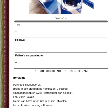
– bron:
ah.nl
–
TIP:
–
EXTRA:
–
Falien’s aanpassingen:
–
!! Not Rated Yet !! [Rating:0/5]
Bereiding:
Pers de sinaasappel uit.
Breng in een steelpan de frambozen, 2 eetlepel
sinaasappelsap en 1/2 el kristalsuiker aan de kook.
Laat 2 min. koken.
Neem van het vuur en laat in 15 min. afkoelen
tot het frambozenmengsel lauw is.