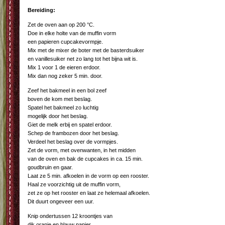
Bereiding:
Zet de oven aan op 200 °C.
Doe in elke holte van de muffin vorm
een papieren cupcakevormpje.
Mix met de mixer de boter met de basterdsuiker
en vanillesuiker net zo lang tot het bijna wit is.
Mix 1 voor 1 de eieren erdoor.
Mix dan nog zeker 5 min. door.
Zeef het bakmeel in een bol zeef
boven de kom met beslag.
Spatel het bakmeel zo luchtig
mogelijk door het beslag.
Giet de melk erbij en spatel erdoor.
Schep de frambozen door het beslag.
Verdeel het beslag over de vormpjes.
Zet de vorm, met ovenwanten, in het midden
van de oven en bak de cupcakes in ca. 15 min.
goudbruin en gaar.
Laat ze 5 min. afkoelen in de vorm op een rooster.
Haal ze voorzichtig uit de muffin vorm,
zet ze op het rooster en laat ze helemaal afkoelen.
Dit duurt ongeveer een uur.
Knip ondertussen 12 kroontjes van
dik oranje en blauw papier.