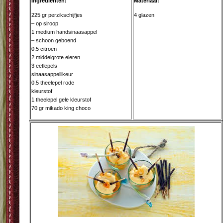
Ingrediënten:
Materiaal:
225 gr perzikschijfjes
4 glazen
– op siroop
1 medium handsinaasappel
– schoon geboend
0.5 citroen
2 middelgrote eieren
3 eetlepels
sinaasappellikeur
0.5 theelepel rode
kleurstof
1 theelepel gele kleurstof
70 gr mikado king choco