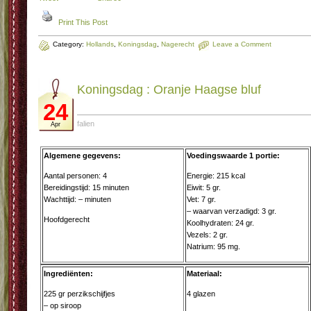
Print This Post
Category:
Hollands
,
Koningsdag
,
Nagerecht
Leave a Comment
Koningsdag : Oran­je Haag­se bluf
24
falien
Apr
Algemene gegevens:
Voedingswaarde 1 portie:
Aantal personen: 4
Energie: 215 kcal
Bereidingstijd: 15 minuten
Eiwit: 5 gr.
Wachttijd: – minuten
Vet: 7 gr.
– waarvan verzadigd: 3 gr.
Hoofdgerecht
Koolhydraten: 24 gr.
Vezels: 2 gr.
Natrium: 95 mg.
Ingrediënten:
Materiaal:
225 gr perzikschijfjes
4 glazen
– op siroop