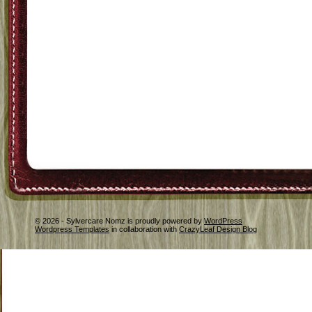
© 2026 - Sylvercare Nomz is proudly powered by
WordPress
Wordpress Templates
in collaboration with
CrazyLeaf Design Blog