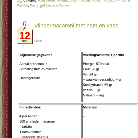
Category:
Ham-blokjes
,
Hoofdgerecht
,
Italiaans
,
Koken
,
Kookroom / Crème
Fraîche
,
Pasta
Leave a Comment
Vlin­der­ma­ca­ro­ni met ham en kaas
12
falien
Nov
Algemene gegevens:
Voedingswaarde 1 portie:
Aantal personen: 4
Energie: 570 kcal
Bereidingstijd: 25 minuten
Eiwit: 28 gr.
Vet: 24 gr.
Hoofdgerecht
– waarvan verzadigd: – gr.
Koolhydraten: 59 gr.
Vezels: – gr.
Natrium: – mg.
Ingrediënten:
Materiaal:
4 personen:
–
300 gr vlinder macaroni
– farfalle
1 komkommer
3 eetlepels slasaus