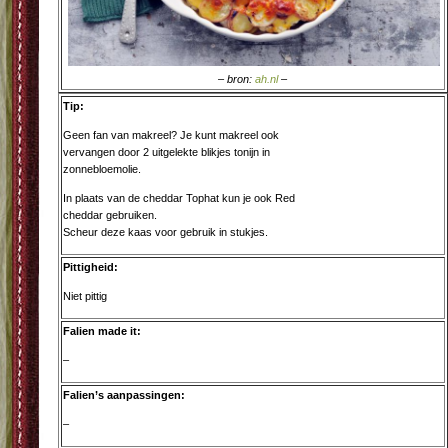
– bron:
ah.nl
–
Tip:
Geen fan van makreel? Je kunt makreel ook
vervangen door 2 uitgelekte blikjes tonijn in
zonnebloemolie.
In plaats van de cheddar Tophat kun je ook Red
cheddar gebruiken.
Scheur deze kaas voor gebruik in stukjes.
Pittigheid:
Niet pittig
Falien made it:
–
Falien’s aanpassingen:
–