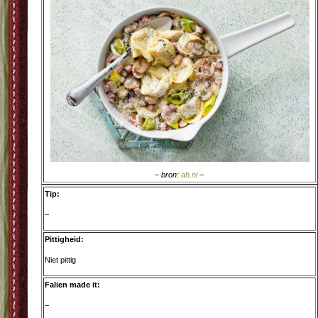
– bron:
ah.nl
–
Tip:
–
Pittigheid:
Niet pittig
Falien made it:
–