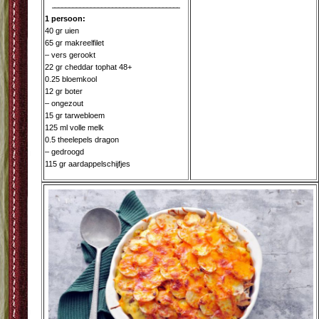
1 persoon:
40 gr uien
65 gr makreelfilet
– vers gerookt
22 gr cheddar tophat 48+
0.25 bloemkool
12 gr boter
– ongezout
15 gr tarwebloem
125 ml volle melk
0.5 theelepels dragon
– gedroogd
115 gr aardappelschijfjes