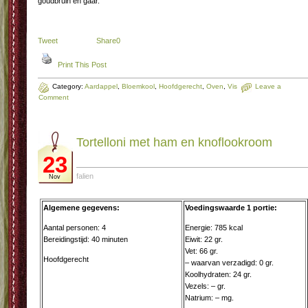
goudbruin en gaar.
Tweet
Share
0
Print This Post
Category:
Aardappel
,
Bloemkool
,
Hoofdgerecht
,
Oven
,
Vis
Leave a
Comment
Tor­tel­lo­ni met ham en knof­look­room
23
falien
Nov
Algemene gegevens:
Voedingswaarde 1 portie:
Aantal personen: 4
Energie: 785 kcal
Bereidingstijd: 40 minuten
Eiwit: 22 gr.
Vet: 66 gr.
Hoofdgerecht
– waarvan verzadigd: 0 gr.
Koolhydraten: 24 gr.
Vezels: – gr.
Natrium: – mg.