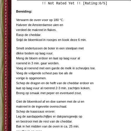
!! Not Rated Yet !! [Rating:0/5]
Bereiding:
Verwarm de oven voor op 180 °C.
Halveer de Amsterdamse uien en
verdeel de makreel in flakes.
Rasp de cheddar.
Snijd de bloemkool in roosjes en kook deze 6 min.
Smelt ondertussen de boter in een steelpan met
dikke bodem op laag vuur.
Meng de bloem erdoor en laat op laag vuur al
roerend in 3 min. gaar worden.
Voeg al roerend met een garde de melk in scheutjes toe.
Voeg de volgende scheut pas toe als de
vorige is opgenomen.
Schep de dragon en de helft van de cheddar erdoor en
laat op laag vuur al roerend 2-3 min. zachtjes koken.
Breng op smaak met peper en eventueel zout.
Giet de bloemkool af en doe samen met de ui en
makreel in de ingevette ovenschaal.
Schep de kaassaus erover.
Leg de aardappelschijfjes er dakpansgewijs op
en bestrooi met de rest van de cheddar.
Bak in het midden van de oven in ca. 25 min.