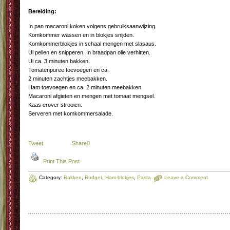
Bereiding:
In pan macaroni koken volgens gebruiksaanwijzing.
Komkommer wassen en in blokjes snijden.
Komkommerblokjes in schaal mengen met slasaus.
Ui pellen en snipperen. In braadpan olie verhitten.
Ui ca. 3 minuten bakken.
Tomatenpuree toevoegen en ca.
2 minuten zachtjes meebakken.
Ham toevoegen en ca. 2 minuten meebakken.
Macaroni afgieten en mengen met tomaat mengsel.
Kaas erover strooien.
Serveren met komkommersalade.
Tweet
Share
0
Print This Post
Category:
Bakken
,
Budget
,
Ham-blokjes
,
Pasta
Leave a Comment