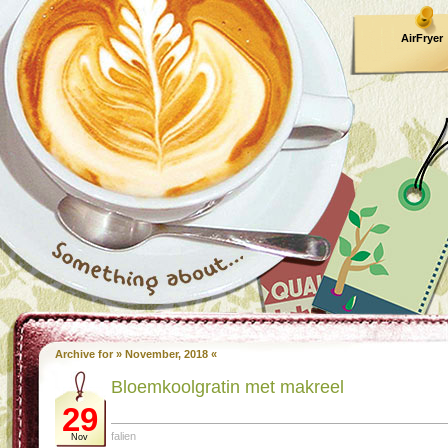
AirFryer
Kooktijden
Archive for » November, 2018 «
Bloem­kool­gra­tin met ma­kreel
29
falien
Nov