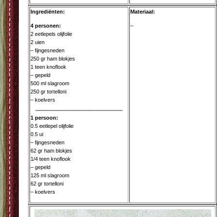
Ingrediënten:
Materiaal:
4 personen:
–
2 eetlepels olijfolie
2 uien
– fijngesneden
250 gr ham blokjes
1 teen knoflook
– gepeld
500 ml slagroom
250 gr tortelloni
– koelvers
1 persoon:
0.5 eetlepel olijfolie
0.5 ui
– fijngesneden
62 gr ham blokjes
1/4 teen knoflook
– gepeld
125 ml slagroom
62 gr tortelloni
– koelvers