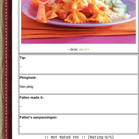
– bron:
ah.nl
–
Tip:
–
Pittigheid:
Niet pittig
Falien made it:
–
Falien’s aanpassingen:
–
!! Not Rated Yet !! [Rating:0/5]