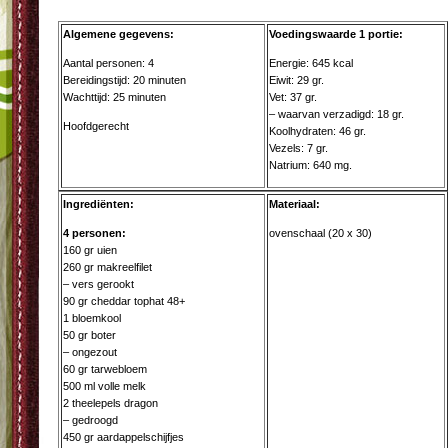
Algemene gegevens:
Voedingswaarde 1 portie:
Aantal personen: 4
Energie: 645 kcal
Bereidingstijd: 20 minuten
Eiwit: 29 gr.
Wachttijd: 25 minuten
Vet: 37 gr.
– waarvan verzadigd: 18 gr.
Hoofdgerecht
Koolhydraten: 46 gr.
Vezels: 7 gr.
Natrium: 640 mg.
Ingrediënten:
Materiaal:
4 personen:
ovenschaal (20 x 30)
160 gr uien
260 gr makreelfilet
– vers gerookt
90 gr cheddar tophat 48+
1 bloemkool
50 gr boter
– ongezout
60 gr tarwebloem
500 ml volle melk
2 theelepels dragon
– gedroogd
450 gr aardappelschijfjes