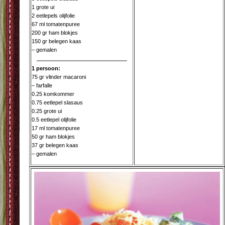
1 grote ui
2 eetlepels olijfolie
67 ml tomatenpuree
200 gr ham blokjes
150 gr belegen kaas
– gemalen
1 persoon:
75 gr vlinder macaroni
– farfalle
0.25 komkommer
0.75 eetlepel slasaus
0.25 grote ui
0.5 eetlepel olijfolie
17 ml tomatenpuree
50 gr ham blokjes
37 gr belegen kaas
– gemalen