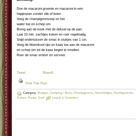
Doe de macaroni groente en macaroni in een
hapjespan zonder olie of boter.
Voeg de champignonsoep en het
water toe en schep om.
Breng aan de kook met de deksel op de pan.
Laat 10 min. zachtjes koken en roer regelmatig.
Snijd ondertussen de smac in stukjes van 1 cm.
Voeg de bloemkool rijst en kaas toe aan de macaroni
en schep om tot de kaas begint te smelten.
Roer de smac erdoor en serveer.
Tweet
Share
0
Print This Post
Category:
Budget
,
Camping / Boot
,
Champignons
,
Ham-blokjes
,
Hoofdgerecht
,
Koken
,
Pasta
,
Snel
Leave a Comment