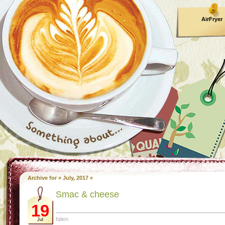
AirFryer
Kooktijden
Archive for » July, 2017 «
Smac & chee­se
19
falien
Jul