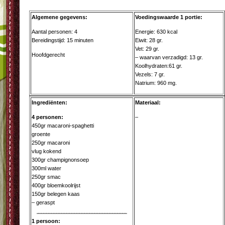
Algemene gegevens:
Voedingswaarde 1 portie:
Aantal personen: 4
Energie: 630 kcal
Bereidingstijd: 15 minuten
Eiwit: 28 gr.
Vet: 29 gr.
Hoofdgerecht
– waarvan verzadigd: 13 gr.
Koolhydraten:61 gr.
Vezels: 7 gr.
Natrium: 960 mg.
Ingrediënten:
Materiaal:
4 personen:
–
450gr macaroni-spaghetti
groente
250gr macaroni
vlug kokend
300gr champignonsoep
300ml water
250gr smac
400gr bloemkoolrijst
150gr belegen kaas
– geraspt
1 persoon: