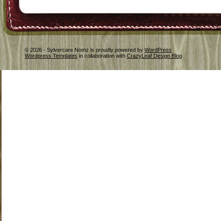
© 2026 - Sylvercare Nomz is proudly powered by
WordPress
Wordpress Templates
in collaboration with
CrazyLeaf Design Blog