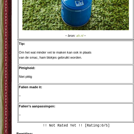
– bron:
ah.nl
–
Tip:
Om het wat minder vet te maken kan ook in plaats
van de smac, ham blokjes gebruikt worden.
Pittigheid:
Niet pittig
Falien made it:
–
Falien’s aanpassingen:
–
!! Not Rated Yet !! [Rating:0/5]
Bereiding: