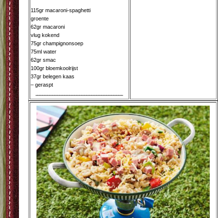
115gr macaroni-spaghetti
groente
62gr macaroni
vlug kokend
75gr champignonsoep
75ml water
62gr smac
100gr bloemkoolrijst
37gr belegen kaas
– geraspt