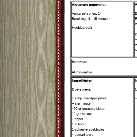
Algemene gegevens:
V
Aantal personen: 2
E
Bereidingstijd: 15 minuten
E
V
Hoofdgerecht
–
K
–
V
N
Materiaal:
Aluminiumfolie
Ingrediënten:
I
2 personen:
1
1 zakje aardappelpuree
–
– a la minute
400 gr geraspte bieten
12 gr bieslook
1 appel
1 el boter
1 schaaltje speklapjes
– gemarineerd