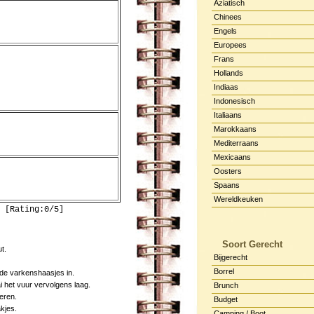
Aziatisch
Chinees
Engels
Europees
Frans
Hollands
Indiaas
Indonesisch
Italiaans
Marokkaans
Mediterraans
Mexicaans
Oosters
Spaans
Wereldkeuken
 [Rating:0/5]
Soort Gerecht
t.
Bijgerecht
Borrel
 de varkenshaasjes in.
i het vuur vervolgens laag.
Brunch
eren.
Budget
akjes.
Camping / Boot