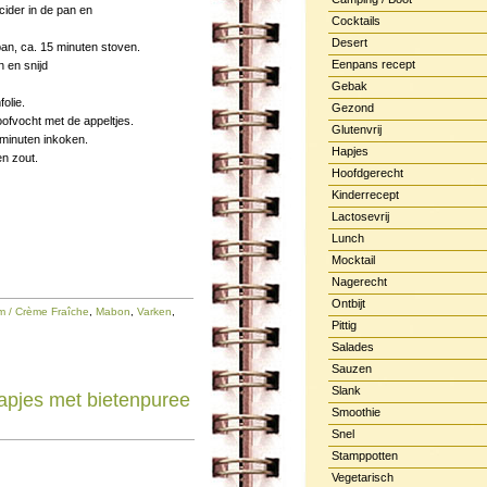
ider in de pan en
Cocktails
Desert
pan, ca. 15 minuten stoven.
Eenpans recept
 en snijd
Gebak
olie.
Gezond
ofvocht met de appeltjes.
Glutenvrij
 minuten inkoken.
Hapjes
n zout.
Hoofdgerecht
Kinderrecept
Lactosevrij
Lunch
Mocktail
Nagerecht
Ontbijt
 / Crème Fraîche
,
Mabon
,
Varken
,
Pittig
Salades
Sauzen
Slank
apjes met bietenpuree
Smoothie
Snel
Stamppotten
Vegetarisch