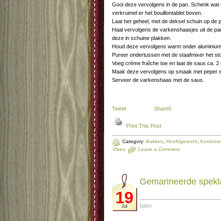
Gooi deze vervolgens in de pan. Schenk wat c
verkruimel er het bouillontablet boven.
Laat het geheel, met de deksel schuin op de 
Haal vervolgens de varkenshaasjes uit de pan
deze in schuine plakken.
Houd deze vervolgens warm onder aluminiumf
Pureer ondertussen met de staafmixer het sto
Voeg crème fraîche toe en laat de saus ca. 2
Maak deze vervolgens op smaak met peper e
Serveer de varkenshaas met de saus.
Tweet
Share
0
Print This Post
Category:
Bakken
,
Hoofdgerecht
,
Kookroom
Vlees
Leave a Comment
Gemarineerde spekl
19
falien
Jul