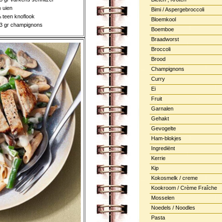
 uien
Bimi / Aspergebroccoli
 teen knoflook
Bloemkool
3 gr champignons
Boemboe
Braadworst
Broccoli
Brood
Champignons
Curry
Ei
Fruit
Garnalen
Gehakt
Gevogelte
Ham-blokjes
Ingrediënt
Kerrie
Kip
Kokosmelk / creme
Kookroom / Crème Fraîche
Mosselen
Noedels / Noodles
Pasta