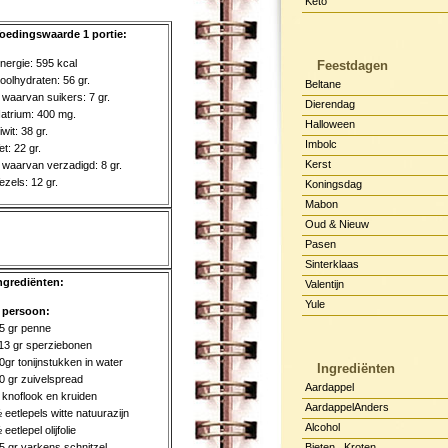
Keto
oedingswaarde 1 portie:
nergie: 595 kcal
Feestdagen
oolhydraten: 56 gr.
Beltane
 waarvan suikers: 7 gr.
Dierendag
atrium: 400 mg.
Halloween
iwit: 38 gr.
Imbolc
et: 22 gr.
Kerst
 waarvan verzadigd: 8 gr.
ezels: 12 gr.
Koningsdag
Mabon
Oud & Nieuw
Pasen
Sinterklaas
ngrediënten:
Valentijn
Yule
 persoon:
5 gr penne
13 gr sperziebonen
0gr tonijnstukken in water
Ingrediënten
0 gr zuivelspread
Aardappel
 knoflook en kruiden
AardappelAnders
 eetlepels witte natuurazijn
Alcohol
 eetlepel olijfolie
5 gr varkens schnitzel
Bieten , Kroten