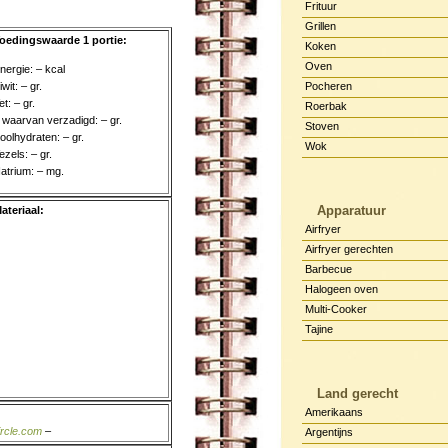
Frituur
Grillen
oedingswaarde 1 portie:
Koken
Oven
nergie: – kcal
iwit: – gr.
Pocheren
et: – gr.
Roerbak
 waarvan verzadigd: – gr.
Stoven
oolhydraten: – gr.
Wok
ezels: – gr.
atrium: – mg.
Apparatuur
ateriaal:
Airfryer
Airfryer gerechten
Barbecue
Halogeen oven
Multi-Cooker
Tajine
Land gerecht
Amerikaans
ircle.com
–
Argentijns