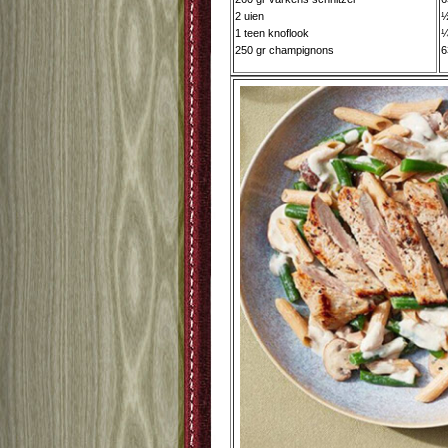
2 uien
½
1 teen knoflook
¼
250 gr champignons
6