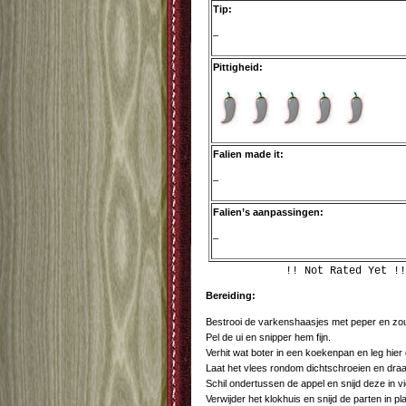
Tip:
–
Pittigheid:
Falien made it:
–
Falien’s aanpassingen:
–
!! Not Rated Yet !!
Bereiding:
Bestrooi de varkenshaasjes met peper en zou
Pel de ui en snipper hem fijn.
Verhit wat boter in een koekenpan en leg hier
Laat het vlees rondom dichtschroeien en draa
Schil ondertussen de appel en snijd deze in vi
Verwijder het klokhuis en snijd de parten in pl