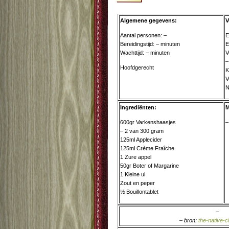
Algemene gegevens:
V
Aantal personen: –
E
Bereidingstijd: – minuten
E
Wachttijd: – minuten
V
–
Hoofdgerecht
K
V
N
Ingrediënten:
M
600gr Varkenshaasjes
–
– 2 van 300 gram
125ml Applecider
125ml Crème Fraîche
1 Zure appel
50gr Boter of Margarine
1 Kleine ui
Zout en peper
½ Bouillontablet
–
– bron:
the-native-c