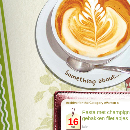
Archive for the Category »Varken «
Pasta met champign
gebakken filetlapjes
16
falien
Apr