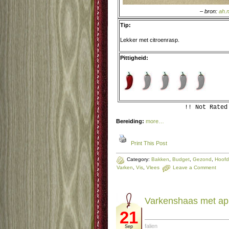
– bron:
ah.n
Tip:
Lekker met citroenrasp.
Pittigheid:
!! Not Rated
Bereiding:
more…
Print This Post
Category:
Bakken
,
Budget
,
Gezond
,
Hoofd
Varken
,
Vis
,
Vlees
Leave a Comment
Varkenshaas met app
21
falien
Sep