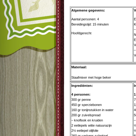
Algemene gegevens:
V
Aantal personen: 4
E
Bereidingstijd: 15 minuten
K
–
Hoofdgerecht
N
E
V
–
V
Materiaal:
Staafmixer met hoge beker
Ingrediënten:
I
4 personen:
1
300 gr penne
7
450 gr sperziebonen
1
160 gr tonijnstukken in water
4
200 gr zuivelspread
5
– knoflook en kruiden
–
2 eetlepels witte natuurazijn
½
2½ eetlepel olijfolie
½
260 gr varkens schnitzel
6