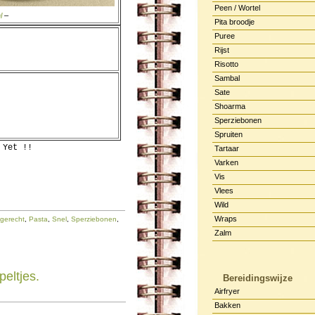
Peen / Wortel
l
–
Pita broodje
Puree
Rijst
Risotto
Sambal
Sate
Shoarma
Sperziebonen
Spruiten
 Yet !!
Tartaar
Varken
Vis
Vlees
Wild
Wraps
gerecht
,
Pasta
,
Snel
,
Sperziebonen
,
Zalm
eltjes.
Bereidingswijze
Airfryer
Bakken