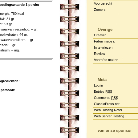
Voorgerecht
oedingswaarde 1 portie:
Zomers
nergie: 780 kcal
iwit: 31 gr.
et: 53 gr.
Overige
 waarvan verzadigd: – gr.
oolhydraten: 44 gr.
Creatief
 waarvan suikers: – gr.
Falien made it
ezels: – gr.
In te vriezen
atrium: – mg.
Review
Vooraf te maken
Meta
ngrediënten:
Log in
 persoon:
Entries
RSS
Comments
RSS
ClassicPress.net
Web Hosting Refer
Web Server Hosting
van onze sponsor