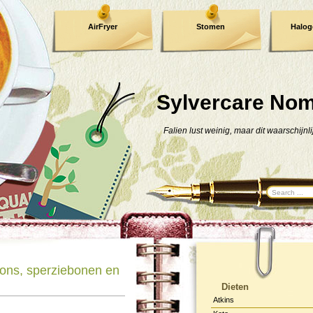
AirFryer
Stomen
Halog
Kooktijden !
TIP !
Sylvercare No
Falien lust weinig, maar dit waarschijnli
ons, sperziebonen en
Dieten
Atkins