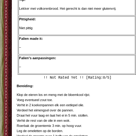
Lekker met volkorenbrood. Het gerecht is dan niet meer glutenvrij.
Pittigheid:
Niet pittig
Falien made it:
–
Falien’s aanpassingen:
–
!! Not Rated Yet !! [Rating:0/5]
Bereiding:
Klop de eieren los en meng met de bloemkool rijst.
Voeg eventueel zout toe.
Verhit in 2 koekenpannen elk een eetlepel olie.
Verdeel het eimengsel over de pannen.
Draai het vuur laag en laat het ei in 5 min. stollen.
Verhit de rest van de olie in een wok.
Roerbak de groentemix 3 min. op hoog vuur.
Leg de omeletten op de borden.