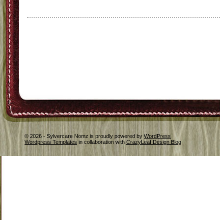
© 2026 - Sylvercare Nomz is proudly powered by
WordPress
Wordpress Templates
in collaboration with
CrazyLeaf Design Blog