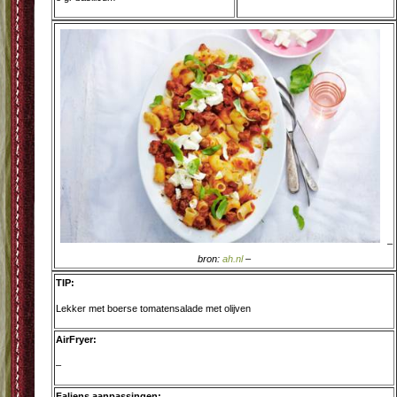
–
bron:
ah.nl
–
TIP:
Lekker met boerse tomatensalade met olijven
AirFryer:
–
Faliens aanpassingen: