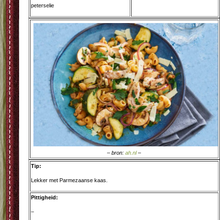
peterselie
– bron:
ah.nl
–
Tip:
Lekker met Parmezaanse kaas.
Pittigheid:
–