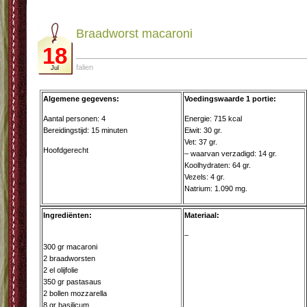
Braad­worst ma­ca­ro­ni
18
falien
Jul
Algemene gegevens:
Voedingswaarde 1 portie:
Aantal personen: 4
Energie: 715 kcal
Bereidingstijd: 15 minuten
Eiwit: 30 gr.
Vet: 37 gr.
Hoofdgerecht
– waarvan verzadigd: 14 gr.
Koolhydraten: 64 gr.
Vezels: 4 gr.
Natrium: 1.090 mg.
Ingrediënten:
Materiaal:
–
300 gr macaroni
2 braadworsten
2 el olijfolie
350 gr pastasaus
2 bollen mozzarella
8 gr basilicum