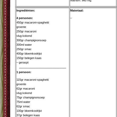
Natrium: 960 mg.
Ingrediënten:
Materiaal:
4 personen:
–
450gr macaroni-spaghetti
groente
250gr macaroni
vlug kokend
300gr champignonsoep
300ml water
250gr smac
400gr bloemkoolrijst
150gr belegen kaas
– geraspt
1 persoon:
115gr macaroni-spaghetti
groente
62gr macaroni
vlug kokend
75gr champignonsoep
75ml water
62gr smac
100gr bloemkoolrijst
37gr belegen kaas