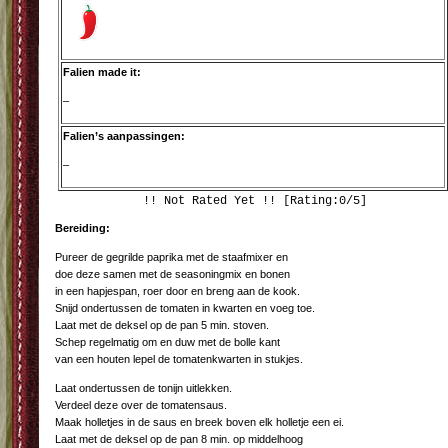
Falien made it:
–
Falien’s aanpassingen:
–
!! Not Rated Yet !! [Rating:0/5]
Bereiding:
Pureer de gegrilde paprika met de staafmixer en
doe deze samen met de seasoningmix en bonen
in een hapjespan, roer door en breng aan de kook.
Snijd ondertussen de tomaten in kwarten en voeg toe.
Laat met de deksel op de pan 5 min. stoven.
Schep regelmatig om en duw met de bolle kant
van een houten lepel de tomatenkwarten in stukjes.
Laat ondertussen de tonijn uitlekken.
Verdeel deze over de tomatensaus.
Maak holletjes in de saus en breek boven elk holletje een ei.
Laat met de deksel op de pan 8 min. op middelhoog