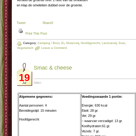
Verdeel de groente over 1 helft van de omeletten
en klap de omeletten dubbel over de groente.
Tweet
Share
0
Print This Post
Category:
Camping / Boot
,
Ei
,
Glutenvrij
,
Hoofdgerecht
,
Lactosevrij
,
Snel
,
Vegetarisch
Leave a Comment
Smac & chee­se
19
falien
Jul
Algemene gegevens:
Voedingswaarde 1 portie:
Aantal personen: 4
Energie: 630 kcal
Bereidingstijd: 15 minuten
Eiwit: 28 gr.
Vet: 29 gr.
Hoofdgerecht
– waarvan verzadigd: 13 gr.
Koolhydraten:61 gr.
Vezels: 7 gr.