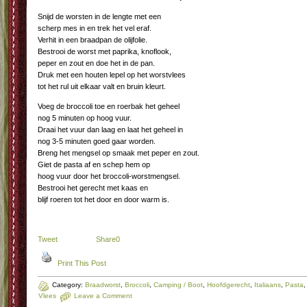
Snijd de worsten in de lengte met een
scherp mes in en trek het vel eraf.
Verhit in een braadpan de olijfolie.
Bestrooi de worst met paprika, knoflook,
peper en zout en doe het in de pan.
Druk met een houten lepel op het worstvlees
tot het rul uit elkaar valt en bruin kleurt.
Voeg de broccoli toe en roerbak het geheel
nog 5 minuten op hoog vuur.
Draai het vuur dan laag en laat het geheel in
nog 3-5 minuten goed gaar worden.
Breng het mengsel op smaak met peper en zout.
Giet de pasta af en schep hem op
hoog vuur door het broccoli-worstmengsel.
Bestrooi het gerecht met kaas en
blijf roeren tot het door en door warm is.
Tweet
Share
0
Print This Post
Category:
Braadworst
,
Broccoli
,
Camping / Boot
,
Hoofdgerecht
,
Italiaans
,
Pasta
,
Vlees
Leave a Comment