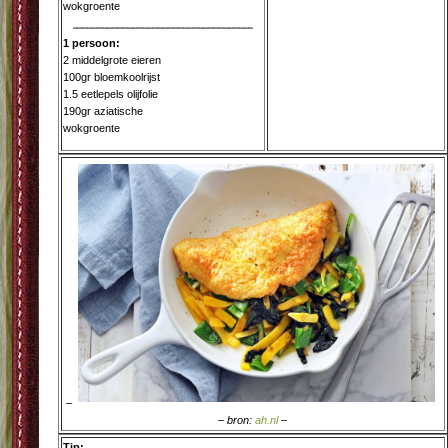
wokgroente
1 persoon:
2 middelgrote eieren
100gr bloemkoolrijst
1.5 eetlepels olijfolie
190gr aziatische
wokgroente
–
– bron:
ah.nl
–
Tip: