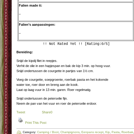
Falien made it:
–
Falien’s aanpassingen:
–
!! Not Rated Yet !! [Rating:0/5]
Bereiding:
Snijd de kipdij filet in reepjes.
Verhit de olie in een hapjespan en bak de kip 3 min. op hoog vuur.
Snijd ondertussen de courgette in partjes van 1½ cm.
Voeg de courgette, soepgroente, roerbak pasta en het kokende
water toe, roer door en breng aan de kook.
Laat op laag vuur in 13 min. garen. Roer regelmatig.
Snijd ondertussen de peterselie fijn.
Neem de pan van het vuur en roer de peterselie erdoor.
Tweet
Share
0
Print This Post
Category:
Camping / Boot
,
Champignons
,
Eenpans recept
,
Kip
,
Pasta
,
Roerbak
,