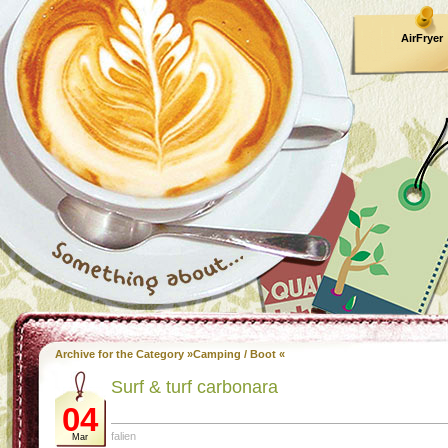
AirFryer
Kooktijden
Archive for the Category »Camping / Boot «
Surf & turf carbonara
04
falien
Mar