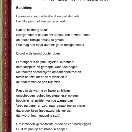
Bereiding:
De eieren in een schaaltje doen met de melk.
Los kloppen met een garde of vork.
Pan op halfhoog ‘vuur’
Klontje boter in de pan om aanbakken te voorkomen
en beetje romige smaak te geven.
Olie mag ook maar dan mis je de romige smaak.
Brood in de broodrooster doen.
Ei mengsel in de pan uitgieten, eventueel
ham snippers en geraspte kaas toevoegen.
Met houten spatel blijven omscheppen/roeren
totdat het niet meer dicht vloeit en je
de bodem van de pan blijft zien.
Pan van de warme pit halen en blijven
omscheppen, schep het ei-mengsel op een
hoopje in het midden van de warme pan.
Voeg nu peper en zout naar smaak toe en meng
dat erdoorheen (peper/zout niet eerder,
dan wordt het mengsel te stug)
Het inmiddels geroosterde brood op een bord leggen.
Ei uit de pan op het brood scheppen.