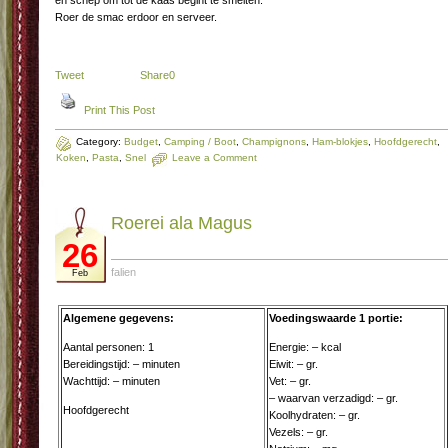
en schep om tot de kaas begint te smelten.
Roer de smac erdoor en serveer.
Tweet
Share
0
Print This Post
Category:
Budget
,
Camping / Boot
,
Champignons
,
Ham-blokjes
,
Hoofdgerecht
,
Koken
,
Pasta
,
Snel
Leave a Comment
Roerei ala Magus
26
falien
Feb
Algemene gegevens:
Voedingswaarde 1 portie:
Aantal personen: 1
Energie: – kcal
Bereidingstijd: – minuten
Eiwit: – gr.
Wachttijd: – minuten
Vet: – gr.
– waarvan verzadigd: – gr.
Hoofdgerecht
Koolhydraten: – gr.
Vezels: – gr.