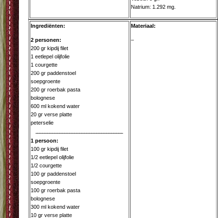
Natrium: 1.292 mg.
Ingrediënten:
Materiaal:
2 personen:
–
200 gr kipdij filet
1 eetlepel olijfolie
1 courgette
200 gr paddenstoel
soepgroente
200 gr roerbak pasta
bolognese
600 ml kokend water
20 gr verse platte
peterselie
1 persoon:
100 gr kipdij filet
1/2 eetlepel olijfolie
1/2 courgette
100 gr paddenstoel
soepgroente
100 gr roerbak pasta
bolognese
300 ml kokend water
10 gr verse platte