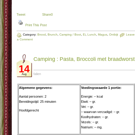
Tweet
Share
0
Print This Post
Category:
Brood
,
Brunch
,
Camping / Boot
,
Ei
,
Lunch
,
Magus
,
Ontbijt
Leave
a Comment
Camping : Pasta, Broccoli met braadworst
14
falien
Aug
Algemene gegevens:
Voedingswaarde 1 portie:
Aantal personen: 2
Energie: – kcal
Bereidingstijd: 25 minuten
Eiwit: – gr.
Vet: – gr.
Hoofdgerecht
– waarvan verzadigd: – gr.
Koolhydraten: – gr.
Vezels: – gr.
Natrium: – mg.