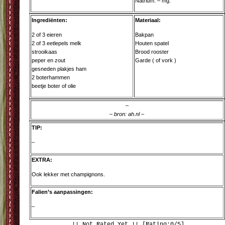
Natrium: – mg.
Ingrediënten:
Materiaal:
2 of 3 eieren
Bakpan
2 of 3 eetlepels melk
Houten spatel
strooikaas
Brood rooster
peper en zout
Garde ( of vork )
gesneden plakjes ham
2 boterhammen
beetje boter of olie
–
– bron: ah.nl –
TIP:
–
EXTRA:
Ook lekker met champignons.
Falien’s aanpassingen:
–
!! Not Rated Yet !! [Rating:0/5]