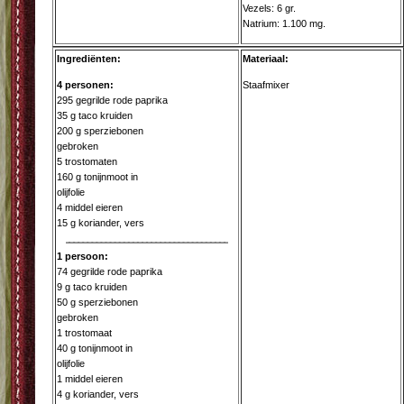
Vezels: 6 gr.
Natrium: 1.100 mg.
Ingrediënten:
Materiaal:
4 personen:
Staafmixer
295 gegrilde rode paprika
35 g taco kruiden
200 g sperziebonen
gebroken
5 trostomaten
160 g tonijnmoot in
olijfolie
4 middel eieren
15 g koriander, vers
1 persoon:
74 gegrilde rode paprika
9 g taco kruiden
50 g sperziebonen
gebroken
1 trostomaat
40 g tonijnmoot in
olijfolie
1 middel eieren
4 g koriander, vers