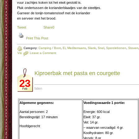
vuur zachtjes koken tot het eiwit gestold is.
Pluk ondertussen de korianderblaadjes van de steeltjes.
Garneer de tonijn-tomatenstoof met de koriander
en serveer met het brood.
Tweet
Share
0
Print This Post
Category:
Camping / Boot
,
Ei
,
Mediterraans
,
Slank
,
Snel
,
Sperziebonen
,
Stoven
Vis
Leave a Comment
Ki­proer­bak met pas­ta en cour­get­te
23
falien
Feb
Algemene gegevens:
Voedingswaarde 1 portie:
Aantal personen: 2
Energie: 600 kcal
Bereidingstijd: 17 minuten
Eiwit: 37 gr.
Vet: 14 gr.
Hoofdgerecht
– waarvan verzadigd: 4 gr.
Koolhydraten: 80 gr.
Vezels: 8 gr.