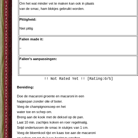
Om het wat minder vet te maken kan ook in plaats
van de smac, ham blokjes gebruikt worden.
Pittigheid:
Niet pittig
Falien made it:
–
Falien’s aanpassingen:
–
!! Not Rated Yet !! [Rating:0/5]
Bereiding:
Doe de macaroni groente en macaroni in een
hapjespan zonder olie of boter.
Voeg de champignonsoep en het
water toe en schep om.
Breng aan de kook met de deksel op de pan.
Laat 10 min. zachtjes koken en roer regelmatig.
Snijd ondertussen de smac in stukjes van 1 cm.
Voeg de bloemkool rijst en kaas toe aan de macaroni