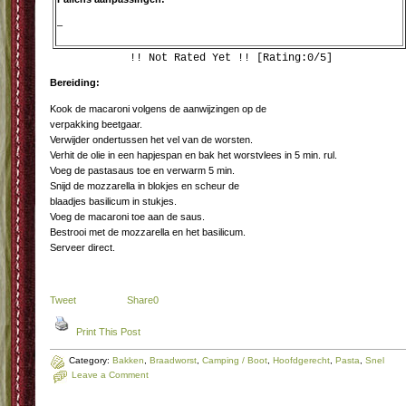
–
!! Not Rated Yet !! [Rating:0/5]
Bereiding:
Kook de macaroni volgens de aanwijzingen op de
verpakking beetgaar.
Verwijder ondertussen het vel van de worsten.
Verhit de olie in een hapjespan en bak het worstvlees in 5 min. rul.
Voeg de pastasaus toe en verwarm 5 min.
Snijd de mozzarella in blokjes en scheur de
blaadjes basilicum in stukjes.
Voeg de macaroni toe aan de saus.
Bestrooi met de mozzarella en het basilicum.
Serveer direct.
Tweet
Share
0
Print This Post
Category:
Bakken
,
Braadworst
,
Camping / Boot
,
Hoofdgerecht
,
Pasta
,
Snel
Leave a Comment