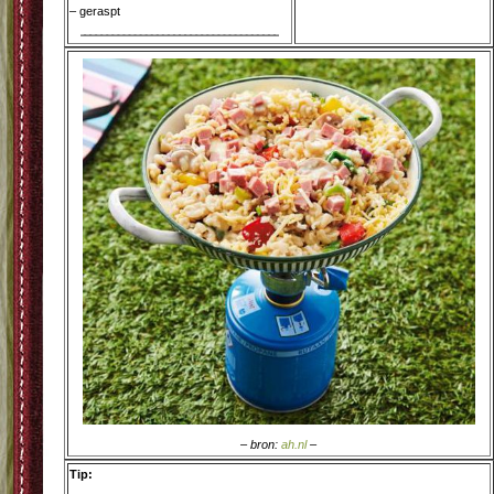
– geraspt
– bron:
ah.nl
–
Tip: