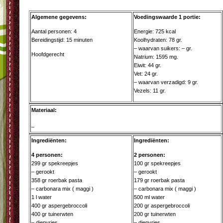
Algemene gegevens:
Voedingswaarde 1 portie:
Aantal personen: 4
Energie: 725 kcal
Bereidingstijd: 15 minuten
Koolhydraten: 78 gr.
– waarvan suikers: – gr.
Hoofdgerecht
Natrium: 1595 mg.
Eiwit: 44 gr.
Vet: 24 gr.
– waarvan verzadigd: 9 gr.
Vezels: 11 gr.
Materiaal:
–
Ingrediënten:
Ingrediënten:
4 personen:
2 personen:
299 gr spekreepjes
100 gr spekreepjes
– gerookt
– gerookt
358 gr roerbak pasta
179 gr roerbak pasta
– carbonara mix ( maggi )
– carbonara mix ( maggi )
1 l water
500 ml water
400 gr aspergebroccoli
200 gr aspergebroccoli
400 gr tuinerwten
200 gr tuinerwten
– diepvries
– diepvries