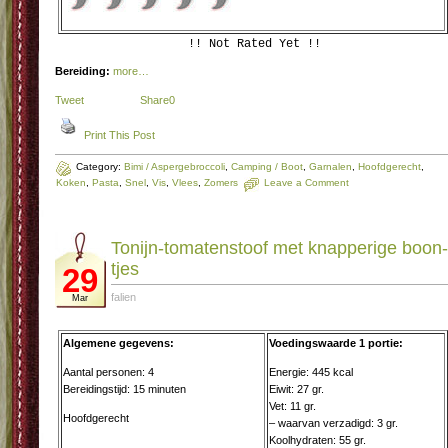
!! Not Rated Yet !!
Bereiding:
more…
Tweet
Share
0
Print This Post
Category:
Bimi / Aspergebroccoli
,
Camping / Boot
,
Garnalen
,
Hoofdgerecht
,
Koken
,
Pasta
,
Snel
,
Vis
,
Vlees
,
Zomers
Leave a Comment
To­nijn-to­ma­ten­stoof met knap­pe­ri­ge boon­
tjes
29
falien
Mar
Algemene gegevens:
Voedingswaarde 1 portie:
Aantal personen: 4
Energie: 445 kcal
Bereidingstijd: 15 minuten
Eiwit: 27 gr.
Vet: 11 gr.
Hoofdgerecht
– waarvan verzadigd: 3 gr.
Koolhydraten: 55 gr.