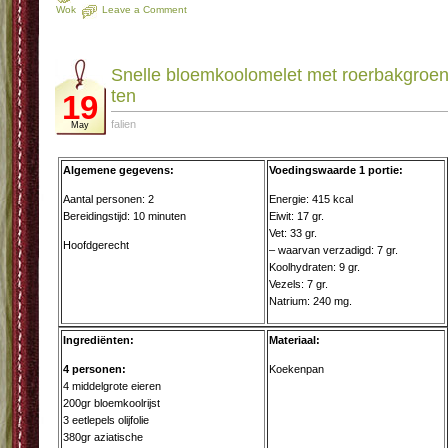
Wok
Leave a Comment
Snel­le bloem­koolome­let met roer­bak­groen
ten
19
falien
May
Algemene gegevens:
Voedingswaarde 1 portie:
Aantal personen: 2
Energie: 415 kcal
Bereidingstijd: 10 minuten
Eiwit: 17 gr.
Vet: 33 gr.
Hoofdgerecht
– waarvan verzadigd: 7 gr.
Koolhydraten: 9 gr.
Vezels: 7 gr.
Natrium: 240 mg.
Ingrediënten:
Materiaal:
4 personen:
Koekenpan
4 middelgrote eieren
200gr bloemkoolrijst
3 eetlepels olijfolie
380gr aziatische