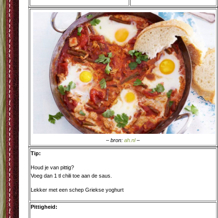
– bron:
ah.nl
–
Tip:
Houd je van pittig?
Voeg dan 1 tl chili toe aan de saus.
Lekker met een schep Griekse yoghurt
Pittigheid: