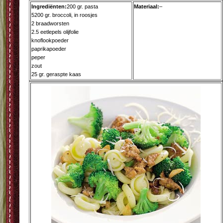
Ingrediënten:
200 gr. pasta
Materiaal:
–
5200 gr. broccoli, in roosjes
2 braadworsten
2.5 eetlepels olijfolie
knoflookpoeder
paprikapoeder
peper
zout
25 gr. geraspte kaas