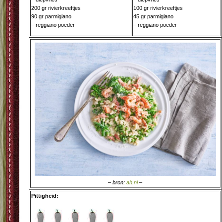
200 gr rivierkreeftjes
100 gr rivierkreeftjes
90 gr parmigiano
45 gr parmigiano
– reggiano poeder
– reggiano poeder
– bron:
ah.nl
–
Pittigheid: